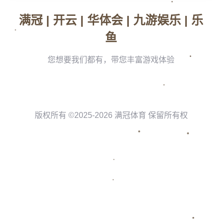
新曝料：恐怖
新BOSS基因改
造机制等
《深海迷航 2》（Subnautica: Below Zero）作为备受期待的续
作，一直牵动着广大游戏玩家的心。近日，游戏开发团队又放出了
一批全新的爆料信息，从中透露未来版本将迎来更加令人兴奋和身
临其境的玩法内容。其中，尤其值得关注的是“恐怖新BOSS”以及
“基因改造机制”的加入，这些新增元素无疑让《深海迷航》的探索
和生存体验变得更具挑战性与创造力。