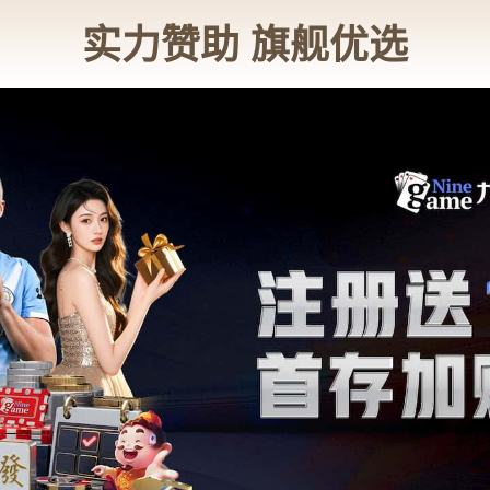
页
关于PG赏金女王
服务介绍
新闻资讯
问题解答
我
新闻资讯