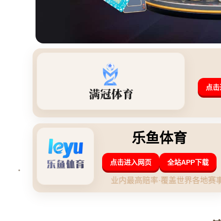
2026-08-08T10:29:17+08:00
2026
T2老板坦言不常参与《
由
引言：T2老板的独特态度
在游戏圈内，Rockstar Games的《GTA6》无疑是
板Strauss Zelnick的一番言论却让人眼前