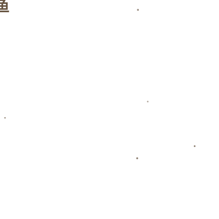
网站首页
后含义，
关于PG赏金女王
容体验。
服务介绍
专业能
新闻资讯
问题解答
我们的团队
联系我们